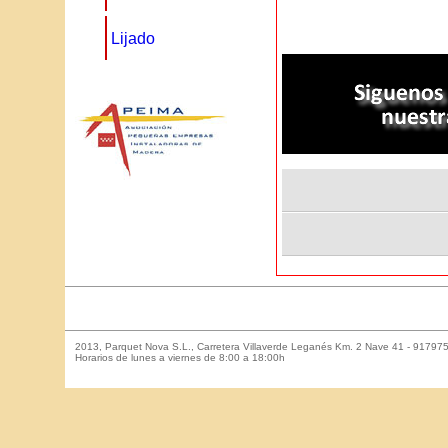
Lijado
2013, Parquet Nova S.L., Carretera Villaverde Leganés Km. 2 Nave 41 - 917975
Horarios de lunes a viernes de 8:00 a 18:00h