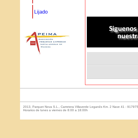
Lijado
2013, Parquet Nova S.L., Carretera Villaverde Leganés Km. 2 Nave 41 - 917975
Horarios de lunes a viernes de 8:00 a 18:00h