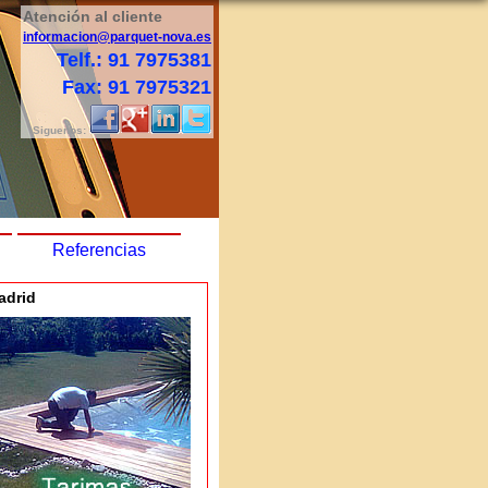
Atención al cliente
informacion@parquet-nova.es
Telf.: 91 7975381
Fax: 91 7975321
Siguenos:
Referencias
adrid