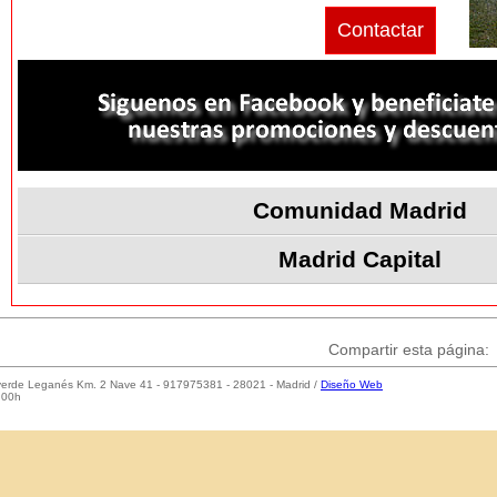
Contactar
Comunidad Madrid
Madrid Capital
Compartir esta página:
laverde Leganés Km. 2 Nave 41 - 917975381 - 28021 - Madrid /
Diseño Web
:00h