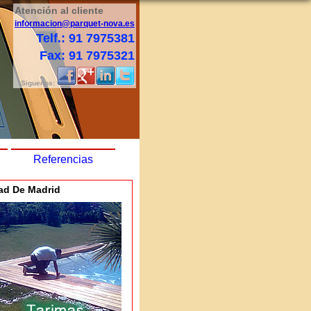
Atención al cliente
informacion@parquet-nova.es
Telf.: 91 7975381
Fax: 91 7975321
Siguenos:
Referencias
dad De Madrid