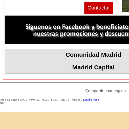
Contactar
Comunidad Madrid
Madrid Capital
Compartir esta página:
laverde Leganés Km. 2 Nave 41 - 917975381 - 28021 - Madrid /
Diseño Web
:00h